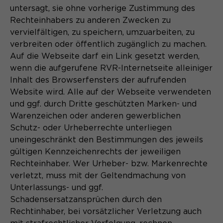
Anbieter
Matomo
untersagt, sie ohne vorherige Zustimmung des
Name
be_typo_user
Rechteinhabers zu anderen Zwecken zu
Laufzeit
1 Monat
vervielfältigen, zu speichern, umzuarbeiten, zu
Anbieter
TYPO3
verbreiten oder öffentlich zugänglich zu machen.
Unterscheidung der
Zweck
Auf die Webseite darf ein Link gesetzt werden,
Webseitenbesucher.
Laufzeit
Ende der Sitzung
wenn die aufgerufene RVR-Internetseite alleiniger
Inhalt des Browserfensters der aufrufenden
Dieser Cookie teilt der Webseite mit,
Website wird. Alle auf der Webseite verwendeten
ob ein Besucher im Typo3-Backend
Zweck
Name
_pk_ref.*
und ggf. durch Dritte geschützten Marken- und
angemeldet ist und die Rechte besitzt
diese zu verwalten.
Warenzeichen oder anderen gewerblichen
Anbieter
Matomo
Schutz- oder Urheberrechte unterliegen
uneingeschränkt den Bestimmungen des jeweils
Laufzeit
6 Monate
gültigen Kennzeichenrechts der jeweiligen
Name
PHPSESSID
Speichert Zuordnungsinformationen
Rechteinhaber. Wer Urheber- bzw. Markenrechte
Zweck
(der Referrer, der den Besucher auf
verletzt, muss mit der Geltendmachung von
Anbieter
Session-Cookies
die Website gebracht hat).
Unterlassungs- und ggf.
Schadensersatzansprüchen durch den
Der Session Cookie wird beim
Laufzeit
Rechtinhaber, bei vorsätzlicher Verletzung auch
Schließen des Browsers wieder
gelöscht.