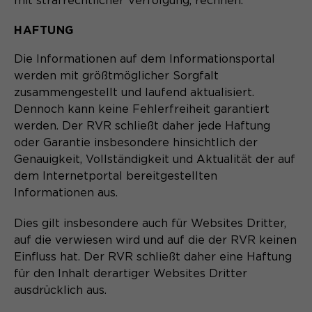
mit strafrechtlicher Verfolgung, rechnen.
Name
_pk_ses.*
HAFTUNG
PHPs Standard Sitzungs- Identifikation
Zweck
Anbieter
Matomo
(Formulare).
Die Informationen auf dem Informationsportal
Laufzeit
30 Minuten
werden mit größtmöglicher Sorgfalt
zusammengestellt und laufend aktualisiert.
Session-Cookie speichert
Zweck
Dennoch kann keine Fehlerfreiheit garantiert
vorübergehend Daten für den Besuch.
werden. Der RVR schließt daher jede Haftung
oder Garantie insbesondere hinsichtlich der
Genauigkeit, Vollständigkeit und Aktualität der auf
dem Internetportal bereitgestellten
Informationen aus.
Dies gilt insbesondere auch für Websites Dritter,
auf die verwiesen wird und auf die der RVR keinen
Einfluss hat. Der RVR schließt daher eine Haftung
für den Inhalt derartiger Websites Dritter
ausdrücklich aus.