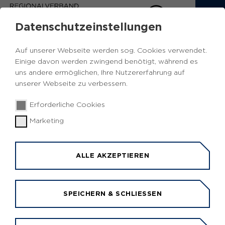
Datenschutzeinstellungen
IMPRESSUM
Auf unserer Webseite werden sog. Cookies verwendet.
Einige davon werden zwingend benötigt, während es
uns andere ermöglichen, Ihre Nutzererfahrung auf
Die Webseite
www.besserbereit.ruhr
ist ein
unserer Webseite zu verbessern.
Angebot des Regionalverbandes Ruhr (RVR),
einer Körperschaft des Öffentlichen Rechts
Erforderliche Cookies
(K.d.Ö.R.).
Marketing
Regionalverband Ruhr (Herausgeber), vertreten
durch die Regionaldirektorin Karola Geiß-
ALLE AKZEPTIEREN
Netthöfel Kronprinzenstraße 35, D-45128 Essen
Telefon: +49 (0)201.2069-0 E-Mail:
besserbereit@metropole.ruhr
SPEICHERN & SCHLIESSEN
S
teuernummer
112/5775/0426