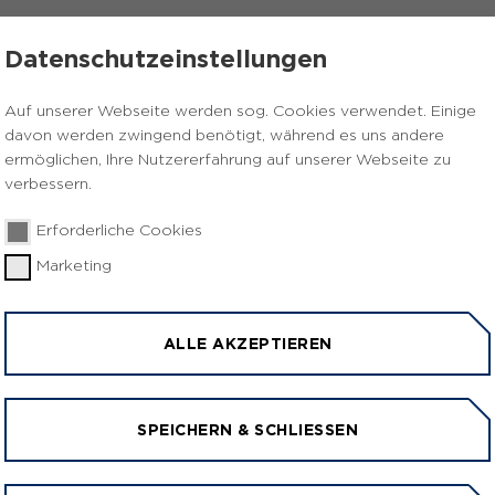
HEN
HILFE & HELFEN
INFOMATERIAL
Datenschutzeinstellungen
Auf unserer Webseite werden sog. Cookies verwendet. Einige
tfall·plan Gas.
davon werden zwingend benötigt, während es uns andere
ermöglichen, Ihre Nutzererfahrung auf unserer Webseite zu
verbessern.
Erforderliche Cookies
Marketing
ALLE AKZEPTIEREN
N SIE TUN BEIM NOTF
SPEICHERN & SCHLIESSEN
zu wenig Strom und Gas