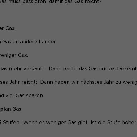
Anbieter
Matomo
as muss passieren damit das Gas reicht?
Laufzeit
30 Minuten
:
Session-Cookie speichert vorübergehend
er Gas.
Zweck
Daten für den Besuch.
n Gas an andere Länder.
eniger Gas.
Gas mehr verkauft: Dann reicht das Gas nur bis Dezem
ses Jahr reicht: Dann haben wir nächstes Jahr zu weni
 viel Gas sparen.
·plan Gas
 3 Stufen. Wenn es weniger Gas gibt ist die Stufe höh