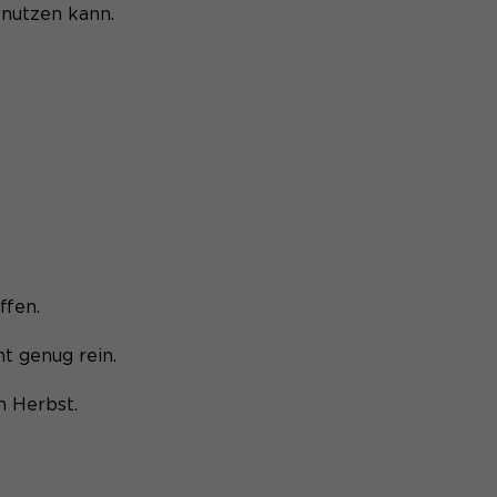
nutzen kann.
affen.
ht genug rein.
m Herbst.