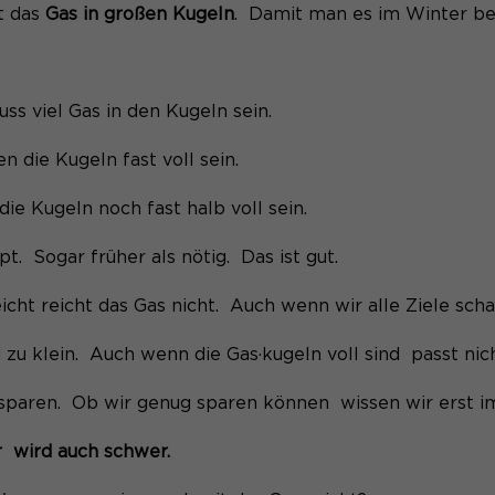
Name
be_typo_user
t das
Gas in großen Kugeln
. Damit man es im Winter be
Laufzeit
1 Monat
Anbieter
TYPO3
Zweck
Unterscheidung der Webseitenbesucher.
Laufzeit
Ende der Sitzung
ss viel Gas in den Kugeln sein.
Dieser Cookie teilt der Webseite mit, ob ein
 die Kugeln fast voll sein.
Name
_pk_ref.*
Zweck
Besucher im Typo3-Backend angemeldet ist
und die Rechte besitzt diese zu verwalten.
ie Kugeln noch fast halb voll sein.
Anbieter
Matomo
pt. Sogar früher als nötig. Das ist gut.
Laufzeit
6 Monate
Name
PHPSESSID
cht reicht das Gas nicht. Auch wenn wir alle Ziele sch
Speichert Zuordnungsinformationen (der
Zweck
Referrer, der den Besucher auf die Website
Anbieter
Session-Cookies
 zu klein. Auch wenn die Gas·kugeln voll sind passt nic
gebracht hat).
Der Session Cookie wird beim Schließen des
Laufzeit
sparen. Ob wir genug sparen können wissen wir erst i
Browsers wieder gelöscht.
Name
_pk_ses.*
r
wird auch schwer.
PHPs Standard Sitzungs- Identifikation
Zweck
(Formulare).