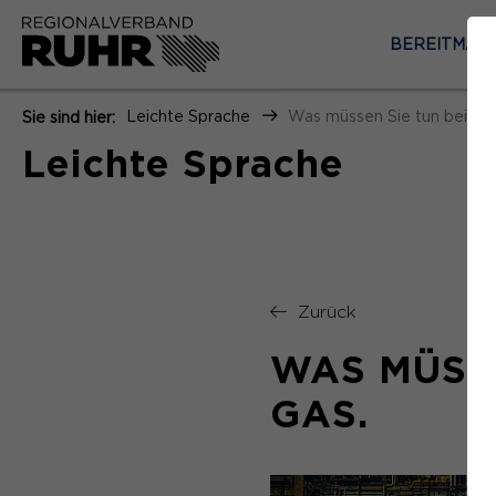
BEREITMAC
Leichte Sprache
Was müssen Sie tun beim No
Sie sind hier:
Leichte Sprache
Zurück
WAS MÜSSE
GAS.